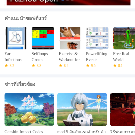
คำแนะนำซอฟต์แวร์
Ear
Selfloops
Exercise &
Powerlifting
Free Real
Infections
Group
Workout for
Events
World
Information
8.2
Fitness
8.3
men
8.4
Helper
9.5
Football Cu
8.1
TRIAL
ข่าวที่เกี่ยวข้อง
Genshin Impact Codes
mod 5 อันดับแรกสำหรับคำ
วิธีชนะการแข่