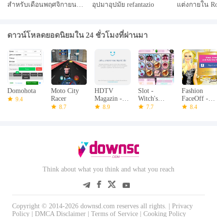
สำหรับเดือนพฤศจิกายน
อุปมาอุปมัย refantazio
แต่งกายใน Ro
2567 และวิธีการไถ่ถอน
2024
ดาวน์โหลดยอดนิยมใน 24 ชั่วโมงที่ผ่านมา
Domohota
Moto City
HDTV
Slot -
Fashion
Racer
Magazin -
Witch's
FaceOff -
9.4
epaper
Magic Free
DressUp
8.7
8.9
7.7
8.4
Casino Slots
Game
with Bonus
Think about what you think and what you reach
Copyright © 2014-2026 downsd.com reserves all rights. |
Privacy
Policy
|
DMCA Disclaimer
|
Terms of Service
|
Cooking Policy