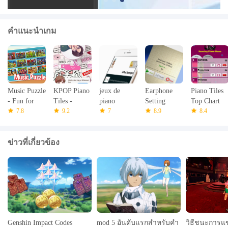
คำแนะนำเกม
Music Puzzle
KPOP Piano
jeux de
Earphone
Piano Tiles
- Fun for
Tiles -
piano
Setting
Top Chart
Kids
7.8
BLACKPIN
9.2
7
8.9
2018
8.4
K, BTS,
EXO
ข่าวที่เกี่ยวข้อง
Genshin Impact Codes
mod 5 อันดับแรกสำหรับคำ
วิธีชนะการแข่