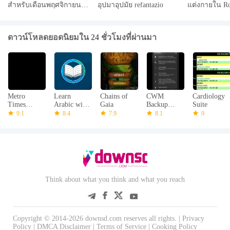
สำหรับเดือนพฤศจิกายน
อุปมาอุปมัย refantazio
แต่งกายใน Ro
2567 และวิธีการไถ่ถอน
2024
ดาวน์โหลดยอดนิยมใน 24 ชั่วโมงที่ผ่านมา
Metro
Learn
Chains of
CWM
Cardiology
Times
Arabic with
Gaia
Backup
Suite
Detroit
the Quran
Manager
9.1
8.4
7.9
8.1
9
(ROOT)
Think about what you think and what you reach
Copyright © 2014-2026 downsd.com reserves all rights. |
Privacy
Policy
|
DMCA Disclaimer
|
Terms of Service
|
Cooking Policy