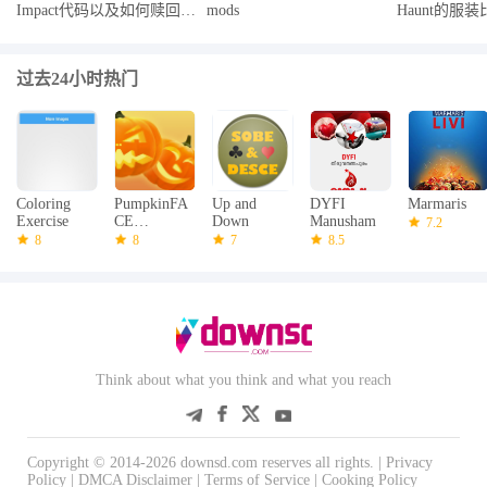
Impact代码以及如何赎回它
mods
Haunt的服
们
过去24小时热门
Coloring
PumpkinFA
Up and
DYFI
Marmaris
Exercise
CE
Down
Manusham
7.2
printable
8
8
7
8.5
stencils
Think about what you think and what you reach
Copyright © 2014-2026 downsd.com reserves all rights. |
Privacy
Policy
|
DMCA Disclaimer
|
Terms of Service
|
Cooking Policy