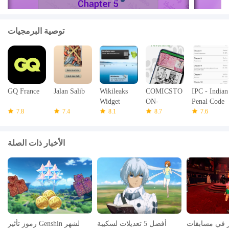
توصية البرمجيات
GQ France
Jalan Salib
Wikileaks
COMICSTO
IPC - Indian
Widget
ON-
Penal Code
7.8
7.4
8.1
Temukan
8.7
7.6
Cerita Favo
الأخبار ذات الصلة
ز في مسابقات
أفضل 5 تعديلات لسكيبة
رموز تأثير Genshin لشهر