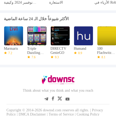
الأزياء في Roblox Hununt
الاستعارة
نوفمبر 2024 وكيفية
2024
استردادها
الأكثر شيوعاً خلال الـ 24 ساعة الماضية
Marmaris
Triple
DIRECTV
Humand
100
Dazzling
GenieGO
Flachwitze
7.2
8.9
Diamonds
3 HD
7.6
9.3
8.1
Slots
Think about what you think and what you reach
Copyright © 2014-2026 downsd.com reserves all rights. |
Privacy
Policy
|
DMCA Disclaimer
|
Terms of Service
|
Cooking Policy