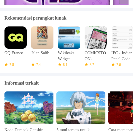
Rekomendasi perangkat lunak
GQ France
Jalan Salib
Wikileaks
COMICSTO
IPC - Indian
Widget
ON-
Penal Code
7.8
7.4
8.1
Temukan
8.7
7.6
Cerita Favo
Informasi terkait
Kode Dampak Genshin
5 mod teratas untuk
Cara memenan