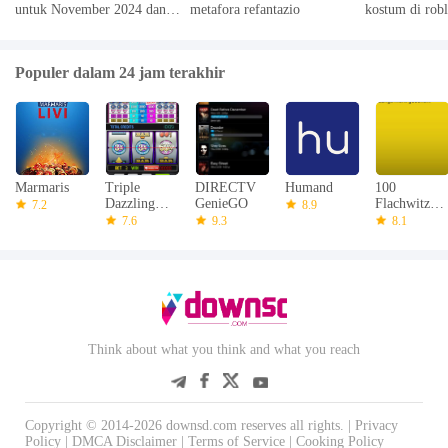
untuk November 2024 dan
metafora refantazio
kostum di rob
Cara Menebusnya
Populer dalam 24 jam terakhir
Marmaris
Triple
DIRECTV
Humand
100
Dazzling
GenieGO
Flachwitze
7.2
8.9
Diamonds
3 HD
7.6
9.3
8.1
Slots
Think about what you think and what you reach
Copyright © 2014-2026 downsd.com reserves all rights. |
Privacy
Policy
|
DMCA Disclaimer
|
Terms of Service
|
Cooking Policy