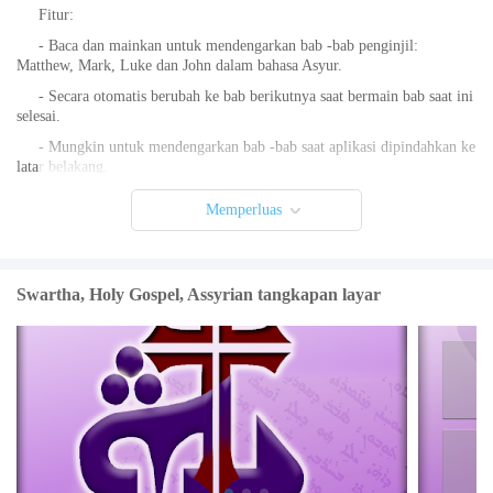
Fitur:
- Baca dan mainkan untuk mendengarkan bab -bab penginjil:
Matthew, Mark, Luke dan John dalam bahasa Asyur.
- Secara otomatis berubah ke bab berikutnya saat bermain bab saat ini
selesai.
- Mungkin untuk mendengarkan bab -bab saat aplikasi dipindahkan ke
latar belakang.
- Secara otomatis berhenti bermain saat telepon berdering atau saat
Memperluas
Anda melakukan panggilan, dan secara otomatis pemutaran lagi saat
panggilan berakhir.
Harap dicatat bahwa Anda harus terhubung ke internet untuk
mengakses server kami dan memutar file audio.
Swartha, Holy Gospel, Assyrian tangkapan layar
Nikmati membaca dan mendengarkan kata -kata Tuhan dalam bahasa
Asyur.